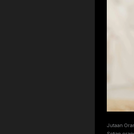
Jutaan Orang Menderita Kelelahan Ekstrem dari Kondisi yang Jarang Dikenali Setiap orang pasti pernah merasakan kelelahan yang luar biasa. Minggu yang berat, virus, atau stres dapat menguras energi dengan cepat. Kebanyakan orang pulih, kemudian kehidupan kembali normal. Namun ada sebagian orang yang tidak pulih. Kelelahan mereka berlangsung berbulan-bulan dan sering kali memburuk setelah beraktivitas. Tugas sederhana dapat memicu kejatuhan yang tertunda dan merenggut hari berikutnya. Keluarga dan teman mungkin hanya melihat seseorang “beristirahat,” sementara orang tersebut berjuang untuk tetap tegak. Myalgic encephalomyelitis, juga disebut sindrom kelelahan kronis (chronic fatigue syndrome atau CFS), menggambarkan kerusakan jangka panjang yang serius. CDC memperkirakan hingga 3,3 juta orang di Amerika Serikat mengalami ME/CFS. CDC juga menyatakan bahwa lebih dari 9 dari 10 orang belum didiagnosis oleh dokter. Kesenjangan ini membuat orang-orang tanpa penjelasan, rencana perawatan, atau dukungan. Artikel ini menjelaskan apa itu CFS, mengapa kondisi ini sering terlewatkan, dan apa yang disarankan oleh sains dan pedoman medis saat ini. Dinding Tak Terlihat yang Menghalangi Diagnosis ME/CFS sering tersembunyi di balik kata yang familiar. “Kelelahan” terdengar seperti keluhan biasa, sehingga orang meremehkannya. Namun penyakit ini dapat menghapus fungsi harian seseorang. CDC menyatakan bahwa ME/CFS adalah penyakit serius dan sering kali berlangsung lama yang membuat orang tidak dapat melakukan aktivitas biasa mereka. Kalimat i