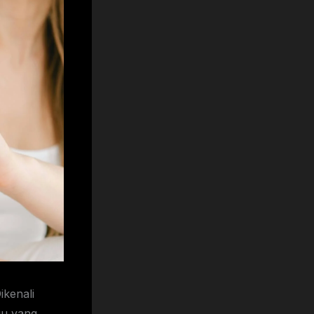
ang Disinyal Tubuh Para peneliti menggambarkan ME/CFS sebagai multi-sistem karena gejala mencakup banyak domain. Orang melaporkan gangguan tidur, nyeri, perlambatan kognitif, dan gejala ortostatik. CDC menyebutnya “penyakit biologis” dan mencatat bahwa itu mempengaruhi banyak bagian tubuh. Framing itu mendorong melawan asumsi yang ketinggalan zaman. Ini juga cocok dengan laporan pasien tentang ketidakstabilan seluruh tubuh. Sains sekarang mengejar tanda-tanda yang dapat diukur dari ketidakstabilan itu. Pada tahun 2025, tim yang terkait dengan Duke University dan kolaborator melaporkan model AI yang disebut BioMapAI. Duke’s School of Medicine menulis bahwa BioMapAI dapat mengidentifikasi ME/CFS dengan akurasi 90% menggunakan tinja, darah, dan tes lab rutin. Penelitian ini menggunakan data dari 249 peserta selama beberapa ta