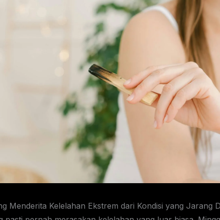
tu menetapkan dasar yang jelas bagi pembaca dan klinisi. Ini bukan kelelahan biasa setelah sebulan yang sibuk. Ini adalah penyakit biologis dengan efek luas di seluruh tubuh. Orang-orang juga menghadapi hambatan kedua: ketidakpercayaan. Banyak pasien terlihat “baik-baik saja” untuk waktu singkat. Mereka mungkin dapat bertahan untuk janji temu, kemudian kolaps di rumah nanti. Klinisi juga sering berfokus pada hasil laboratorium karena mereka menginginkan sesuatu yang dapat diukur. Namun diagnosis bergantung pada riwayat gejala dan pengecualian yang hati-hati. CDC mencatat bahwa ME/CFS tidak memiliki satu tes konfirmasi tunggal, yang memperumit perawatan. CDC juga melaporkan kesenjangan diagnosis yang sangat besar, dengan lebih dari 9 dari 10 orang tetap tidak terdiagnosis. Estimasi prevalensi berkisar dari 836.000 hingga 3,3 juta orang di AS. Angka-angka tersebut menunjukkan jutaan orang hidup dengan keterbatasan yang melumpuhkan, seringkali tanpa nama penyakit. CDC juga memperkirakan biaya ekonomi sebesar $18 hingga $51 miliar setiap tahun, termasuk biaya medis dan hilangnya pendapatan. Oleh karena itu, kurangnya pengakuan merugikan baik pasien maupun masyarakat. Kondisi ini menciptakan lingkaran setan bagi penderitanya. Tanpa diagnosis yang jelas, mereka kesulitan mendapatkan dukungan dari sistem kesehatan, tempat kerja, dan bahkan orang-orang terdekat. Banyak yang menghabiskan bertahun-tahun berkeliling dari satu dokter ke dokter lain, mencari jawaban yang sering kali tidak pernah datang. Frustrasi ini tidak hanya mempengaruhi kesehatan fisik, tetapi juga kesehatan mental mereka. Mereka mulai mempertanyakan diri sendiri, bertanya-tanya apakah ini semua ada di kepala mereka, meskipun tubuh mereka dengan jelas memberi sinyal bahwa ada sesuatu yang sangat salah. Kejatuhan yang Menjadi Ciri Khas ME/CFS memiliki fitur yang mendefinisikan yang mengubah segalanya: post-exertional malaise atau PEM. Banyak pasien dapat menoleransi suatu aktivitas pada saat itu, kemudian kolaps kemudian. Kejatuhan dapat terjadi setelah berbelanja, percakapan, atau upaya mental. MedlinePlus menggambarkan PEM dengan jelas: gejala Anda memburuk setelah aktivitas fisik atau mental apa pun. Itulah mengapa orang dengan ME/CFS sering takut melakukan terlalu banyak. Mereka telah belajar bahwa upaya dapat memicu hukuman yang tidak dapat dibayar oleh tubuh mereka. Klinisi menggunakan kelompok gejala inti untuk memisahkan ME/CFS dari kelelahan biasa. Kriteria berbasis IOM dari CDC mencakup pengurangan aktivitas besar, PEM, dan tidur yang tidak menyegarkan. Ini juga mencakup gangguan kognitif atau intoleransi ortostatik. Yang penting, PEM dapat tertunda. CDC menjelaskan bahwa gejala biasanya memburuk 12 hingga 48 jam setelah aktivitas. CDC juga menyatakan PEM dapat berlangsung selama berhari-hari atau bahkan berminggu-minggu. Waktu ini membingungkan keluarga dan tempat kerja. Seseorang mungkin terlihat mampu pada hari Selasa, kemudian tidak dapat berfungsi pada hari Kamis. Tidur menambah jebakan lain. Orang mungkin tidur berjam-jam, namun bangun dalam keadaan kelelahan. Kabut otak dapat memperlambat bicara, memori, dan pengambilan keputusan. Berdiri juga dapat memicu pusing atau hampir pingsan. Fitur-fitur ini bergabung menjadi gangguan regulasi energi, bukan kurangnya kemauan. Bayangkan mencoba menjalani hari dengan baterai yang tidak pernah terisi penuh, dan setiap usaha kecil menguras lebih banyak daya daripada yang seharusnya. Inilah realitas harian bagi mereka yang hidup dengan ME/CFS. Mereka harus menghitung setiap tindakan, setiap interaksi, setiap aktivitas, karena mereka tahu bahwa melampaui batas mereka berarti membayar harga yang mahal dalam beberapa hari ke depan. Diagnosis Tanpa Tes Sederhana Diagnosis dapat terasa seperti pekerjaan detektif, karena klinisi harus menyatukan gejala. Banyak orang menjalankan tes laboratorium standar dan mendengar, “Semuanya terlihat normal.” Umpan balik itu dapat terasa seperti kegagalan pribadi. Namun ME/CFS sering tidak mengumumkan dirinya melalui satu kelainan lab. CDC mengatakan tidak ada tes untuk mengonfirmasi ME/CFS. CDC menambahkan bahwa ini membuat diagnosis sulit. Namun kesulitan tidak berarti ketidakmungkinan. Seorang klinisi yang terampil masih dapat mengidentifikasi kondisi melalui riwayat dan penilaian yang hati-hati. Evaluasi yang baik dimulai dengan garis waktu dan penurunan fungsional. Seorang klinisi bertanya seperti apa kehidupan sebelum sakit, kemudian membandingkannya dengan sekarang. Mereka bertanya tentang kejatuhan yang tertunda, kualitas tidur, dan kecepatan kognitif. Mereka juga bertanya tentang pusing saat berdiri dan sensitivitas terhadap cahaya atau suara. Sementara itu, mereka mengesampingkan penyebab lain yang dapat meniru kelelahan. CDC menekankan bahwa penyedia layanan menggunakan pemeriksaan dan pengujian untuk mengesampingkan penyakit lain. Langkah itu melindungi pasien karena penyakit tiroid yang tidak diobati, anemia, sleep apnea, dan efek obat dapat memperburuk kelelahan. Depresi juga dapat tumpang tindih, namun tidak menjelaskan PEM dengan sendirinya. Seorang klinisi yang hati-hati tidak memperlakukan ME/CFS sebagai diagnosis pilihan terakhir. Mereka memperlakukannya sebagai sindrom spesifik dengan logika gejala yang spesifik. Pendekatan itu mengurangi bahaya dari label yang meremehkan dan saran yang tidak membantu. Proses diagnosis yang menyeluruh memerlukan kesabaran dari kedua belah pihak – dokter dan pasien. Dokter perlu meluangkan waktu untuk benar-benar mendengarkan dan memahami pola gejala yang unik, sementara pasien perlu mendokumentasikan pengalaman mereka dengan detail yang cukup untuk memberikan gambaran yang jelas tentang kondisi mereka. Setelah Virus: Hubungan dengan Infeksi Banyak orang melacak onset ME/CFS ke infeksi. Mereka memiliki “sebelum” dan “sesudah” yang jelas. Kadang-kadang pemicunya adalah mononukleosis, penyakit seperti influenza, atau virus lain. COVID-19 juga membawa disabilitas pasca-infeksi ke pandangan publik. NIH menggambarkan hubungan ini melalui Inisiatif RECOVER. Dalam siaran beritanya, NIH menulis bahwa infeksi SARS-CoV-2 mungkin dikaitkan dengan peningkatan kasus ME/CFS. Kata-kata itu mencerminkan kehati-hatian, namun itu menandakan kekhawatiran yang nyata. Laporan NIH merangkum temuan dari analisis RECOVER-Adult yang diterbitkan di Journal of General Internal Medicine. Tim studi termasuk Suzanne D. Vernon dan rekan-rekan, bekerja dalam kerangka NIH RECOVER. NIH melaporkan bahwa 4,5% peserta pasca-COVID memenuhi kriteria diagnostik ME/CFS. Ini dibandingkan dengan 0,6% di antara peserta tanpa infeksi SARS-CoV-2. Itu bukan perbedaan kecil. Mereka menunjukkan bahwa infeksi dapat memicu gangguan sistem jangka panjang pada sebagian orang. Artikel yang ditinjau oleh rekan sejawat oleh Vernon dan rekan-rekan membahas tingkat pasca-pandemi dan membandingkannya dengan rentang prevalensi sebelumnya. Namun, banyak orang yang terinfeksi pulih sepenuhnya, dan banyak yang tidak pernah mengembangkan ME/CFS. Para peneliti sekarang bertanya mengapa risiko terkonsentrasi pada beberapa tubuh. Jawabannya mungkin melibatkan aktivasi kekebalan, kontrol otonom, dan stres metabolik setelah infeksi. Bagi klinisi, poin praktisnya tetap sederhana: tanyakan tentang PEM dan kejatuhan tertunda setelah penyakit virus. Memahami hubungan antara infeksi virus dan ME/CFS membuka jendela penting untuk pencegahan dan intervensi dini. Jika kita dapat mengidentifikasi pasien berisiko tinggi segera setelah infeksi akut, kita mungkin dapat menerapkan strategi untuk mencegah perkembangan menjadi kondisi kronis yang melumpuhkan. Apa y