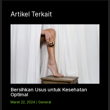
Artikel Terkait
Bersihkan Usus untuk Kesehatan
Optimal
Maret 22, 2024
/
General