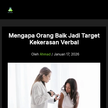
Lewati
ke
konten
Mengapa Orang Baik Jadi Target
Kekerasan Verbal
Oleh
Ahmad
/
Januari 17, 2026