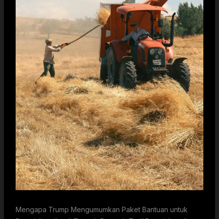
Mengapa Trump Mengumumkan Paket Bantuan untuk Petani Amerika di Tengah Dampak Tarif Petani Amerika telah menghadapi tekanan yang luar biasa dari perubahan aturan perdagangan, biaya yang meningkat, dan pasar ekspor yang menyusut. Ketika masalah-masalah ini terus menumpuk, banyak komunitas pedesaan menunggu sesuatu yang bisa membantu mereka keluar dari kesulitan. Momen itu tiba ketika mantan Presiden Donald Trump mengumumkan paket bantuan baru yang bertujuan untuk menstabilkan dunia pertanian. Rencana Trump untuk menyelamatkan petani Amerika dimaksudkan sebagai dukungan sementara sementara industri ini mencoba menavigasi dampak dari perubahan tarif. Reaksi terhadapnya adalah campuran antara harapan, kebingungan ringan, dan banyak perdebatan yang masih berlangsung hingga saat ini. Paket Bantuan yang Diciptakan untuk Industri yang Terus Terpukul Petani di seluruh Amerika Serikat telah menghadapi tumpukan tantangan yang rumit di era tarif baru ini. Tarif meningkatkan biaya barang-barang yang mereka andalkan, dan negara-negara lain membalas dengan hambatan perdagangan mereka sendiri. Karena itu, banyak petani menyaksikan margin keuntungan mereka merosot dengan cara yang tidak mereka perkirakan. Trump merespons dengan mengungkapkan rencana dukungan sebesar dua belas miliar dolar yang akan dikelola oleh Departemen Pertanian Amerika Serikat. Dalam rencana ini, uang dibagi antara produsen tanaman baris besar dan petani yang menanam buah-buahan dan sayuran. Sebagian besar uang mengalir ke petani kedelai, jagung, gandum, dan kapas. Kelompok-kelompok ini mengalami beberapa perubahan harga tersulit dan masalah ekspor. Secara teori, program bantuan Trump untuk petani mencoba menjadi jembatan alih-alih perbaikan yang bertahan selamanya. Pejabat mengatakan program ini dimaksudkan untuk membantu pertanian tetap stabil sampai tujuan kebijakan yang lebih besar menunjukkan hasil. Pengumuman itu datang dengan cepat, yang menambahkan beberapa ketidaksempurnaan pada peluncurannya. Namun, niat di baliknya tampak cukup jelas. Pemerintahan berpendapat bahwa petani menghadapi gangguan pasar yang tidak adil karena praktik perdagangan asing dan biaya input yang meningkat. Semua itu membuat perencanaan untuk musim tanam berikutnya terasa seperti tebak-tebakan. Jadi paket bantuan ini dirancang untuk mengurangi cukup tekanan untuk membantu orang melewati siklus penanaman berikutnya. Bagaimana Uang dalam Paket Ini Diatur Memahami siapa yang mendapat bantuan sama pentingnya dengan ide dari paket bantuan itu sendiri. USDA mengatakan bahwa sekitar sebelas miliar dolar akan bergerak melalui Program Bantuan Jembatan Petani. Sistem pembayaran ini menggunakan luas lahan yang ditanami, proyeksi kerugian model, dan perhitungan biaya produksi untuk menentukan siapa yang memenuhi syarat untuk apa. Tujuannya di sini adalah untuk menghindari mengikat pembayaran ke pasar terbuka dan sebaliknya melihat pada tekanan yang diperkirakan. Hanya sekitar satu miliar dolar yang disisihkan untuk tanaman khusus. Ini termasuk apel, jeruk, beri, dan daftar panjang panen bernilai tinggi lainnya. Produsen khusus sering menjalankan operasi yang lebih kecil dengan anggaran yang sangat ketat. Beberapa khawatir pembagian itu tidak sepenuhnya sesuai dengan tekanan yang mereka alami. Ini menambah diskusi yang sedang berlangsung tentang apakah paket bantuan petani yang direncanakan Trump benar-benar mendukung semua bagian pertanian secara merata. Meskipun demikian, petani dapat menggunakan dana untuk biaya benih, pupuk, bahan bakar, atau bahkan untuk mengikuti bunga pinjaman mereka. Tarif meningkatkan biaya banyak peralatan impor dan input kimia, jadi bahkan bantuan jangka pendek dapat membantu menjaga operasi tetap berjalan. Orang-orang di lapangan mengatakan bahwa apa pun yang mengurangi stres langsung adalah hal yang disambut baik karena beberapa musim terakhir telah tidak dapat diprediksi. Mengapa Petani Membutuhkan Bantuan Segera Pertanian bergerak dalam siklus, tetapi siklus itu dapat rusak ketika pasar global bergeser. Harga pupuk yang naik, mesin yang mahal, dan perjanjian perdagangan yang tidak dapat diprediksi dapat mengubah pertanian dari menguntungkan menjadi berjuang dalam beberapa bulan. Masalah-masalah ini meningkat ketika mitra dagang membalas tindakan tarif Amerika. Petani kedelai khususnya kehilangan akses ke pembeli luar negeri utama, yang menyebabkan penurunan nyata dalam permintaan dan stabilitas harga. Karena ini, program bantuan tiba pada saat yang terasa seperti momen sempurna bagi sebagian orang. Fase transisi dalam kebijakan perdagangan nasional dapat menciptakan kekacauan yang menyebar dengan cepat di seluruh pasar. Pemerintahan mengakui bahwa beberapa gangguan saat ini terkait dengan langkah-langkah strategis yang dimaksudkan untuk membentuk kembali perdagangan global. Petani tidak selalu punya waktu untuk menunggu strategi tersebut berhasil. Paket bantuan ini mencoba meredakan kejutan sambil membiarkan kerangka kebijakan jangka panjang tetap utuh. Di berbagai wilayah pedesaan, pemimpin lokal mengatakan bantuan itu bisa menghentikan penutupan pertanian secara luas. Beberapa petani mengatakan mereka berada di ambang menjual tanah atau mengurangi ukuran operasi. Paket bantuan, meskipun sementara, mengirimkan pesan bahwa komunitas-komunitas ini tidak diabaikan. Pesan itu penting karena banyak pemilih pedesaan telah mendukung Trump di masa lalu dan terus mengharapkan perhatian terhadap masalah pertanian. Tambalan yang Membantu tetapi Bukan Perbaikan Jangka Panjang Rencana tersebut menerima reaksi beragam dari para ekonom yang memperingatkan bahwa pembayaran jangka pendek tidak dapat memperbaiki gangguan global yang lebih dalam. Tarif membentuk kembali rantai pasokan. Pembalasan dari negara lain melemahkan keandalan ekspor. Pola-pola ini sering membutuhkan waktu bertahun-tahun untuk diselesaikan. Program bantuan dapat membantu petani bertahan dari penurunan, tetapi mereka tidak dapat memulihkan stabilitas pasar dalam semalam. Pemerintahan Trump menyebut paket bantuan untuk petani sebagai awal dari jalur yang lebih panjang menuju penguatan pertanian domestik. Petani bagaimanapun masih menghadapi persaingan dari mana-mana dan kondisi iklim yang bergeser setiap tahun. Panas ekstrem, curah hujan lebat, dan zona kekeringan muncul secara acak di berbagai area. Tekanan iklim ini membuat hasil panen tidak dapat diprediksi, yang merupakan sesuatu yang tidak dapat diperbaiki sepenuhnya oleh paket bantuan apa pun. Namun, rencana ini membawa bantuan keuangan yang membeli waktu, dan waktu seringkali merupakan hal paling berharga yang bisa didapat petani. Pengecualian Tarif dan Penyesuaian yang Mungkin Selama pengumumannya, Trump mengisyaratkan ide pengecualian tarif untuk barang-barang tertentu. Ini bisa termasuk suku cadang mesin atau bahan kimia yang digunakan secara besar-besaran dalam pertanian. Jika diadopsi, pengecualian ini mungkin menurunkan beberapa biaya input yang telah naik tajam. Pengecualian tarif, bagaimanapun, dapat memperumit sistem. Begitu industri melihat pengecualian dibuat, mereka mendorong untuk lebih banyak lagi. Itu menciptakan aturan yang membingungkan yang terkadang bertentangan dengan alasan tarif diciptakan. Bahkan dengan risiko itu, petani menyambut ide tersebut karena biaya input yang berkurang dapat meningkatkan margin. Untuk alasan itu, paket bantuan Trump untuk petani berada dalam set ide kebijakan yang jauh lebih besar yang terus berkembang. Situasi ini menunjukkan ketegangan di dalam strategi perdagangan proteksionis. Tarif bertujuan untuk melindungi industri dalam negeri, tetapi mereka juga meningkatkan biaya dalam jangka pendek. Pemerintahan harus memutuskan berapa banyak fleksibilitas yang harus diizinkan tanpa melemahkan strategi sepenuhnya. Apa yang Dipikirkan Petani dan Ekonom Reaksi terhadap program ini sangat bervariasi. Beberapa petani menghargai bantuan cepat. Yang lain berpendapat bahwa pembayaran terlalu kecil untuk mencerminkan kerugian sebenarnya. Kelompok komoditas, terutama yang mewakili kedelai dan jagung, mengatakan dukungan membantu tetapi tidak menghapus masalah ekspor yang lebih besar. Ekonom mengatakan program ini menyoroti cacat yang lebih dalam dalam stabilitas pasar. Mereka mencatat bahwa pendapatan tarif berasal dari harga yang lebih tinggi yang dibayarkan oleh konsumen dan bisnis. Jadi bahkan jika paket bantuan mendukung satu sektor, kelompok lain merasakan biayanya. Namun ekonom juga memahami bahwa stabilitas jangka pendek mencegah gangguan dalam rantai pasokan makanan. Produksi makanan domestik yang stabil menguntungkan semua orang, yang membuat paket bantuan berguna meskipun tidak sempurna. Analis berpendapat bahwa sektor pertanian akan membutuhkan strategi jangka panjang yang berfokus pada ketahanan iklim, praktik perdagangan yang adil, dan pasar yang terdiversifikasi. Tanpa elemen-elemen tersebut, program bantuan serupa bisa menjadi umum. Di Dalam Realitas Sehari-hari Komunitas Pedesaan Di luar diskusi kebijakan, petani hidup melalui stres harian yang diciptakan oleh pergeseran pasar. Pertanian keluarga sering bergantung pada perencanaan multi tahun. Pinjaman peralatan dan pembayaran tanah membentang selama beberapa dekade. Gangguan perdagangan mendadak bisa terasa menghancurkan. Banyak petani mengatakan mereka menghabiskan malam-malam panjang mengerjakan ulang anggaran, mencoba menebak apakah mereka mampu membeli benih atau menyewa pekerja musiman. Yang lain takut kehilangan tanah yang telah berada dalam keluarga mereka selama beberapa generasi. Bagi mereka, paket bantuan Trump tiba sebagai tanda bahwa perjuangan yang dihadapi petani terlihat, bahkan jika sistemnya masih tidak sempurna. Komunitas pedesaan cenderung tangguh. Petani berbicara tentang tetap berkomitmen pada tanah dan mata pencaharian mereka. Mereka terbiasa dengan tahun-tahun yang sulit, tetapi mereka berharap untuk kebijakan yang memberikan kondisi lebih stabil seiring berjalannya waktu. Memahami Situasi untuk Orang Awam Bagi mereka yan